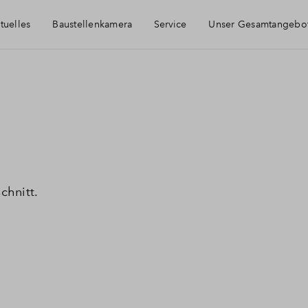
tuelles
Baustellenkamera
Service
Unser Gesamtangebo
Häufig gestellte Fragen
Newsletter-Anmeldung
Kontakt
chnitt.
Über BPD