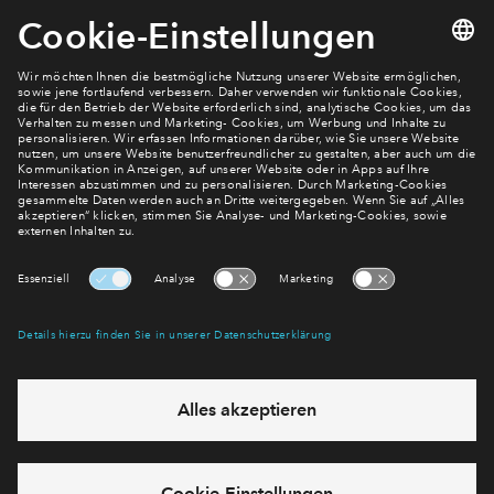
Newsletter Anmeldung
Verpassen Sie zu diesem Wohnprojekt keine Neuigkeiten
mehr! Wir halten Sie auf dem Laufenden – mit unserem
regelmäßig erscheinenden Newsletter informieren wir Sie
über den Stand dieses und weiterer Neubauprojekte.
E-Mail-Adresse
Abonnieren
Möchten Sie wissen, was wir mit Ihren Daten machen? Klicken Sie hier
für unsere
Datenschutzerklärung
.
Sie haben eine Frage? Dann rufen Sie uns gerne an (
+49 69
50603738)
oder hinterlassen Sie eine Nachricht über das
Formular: