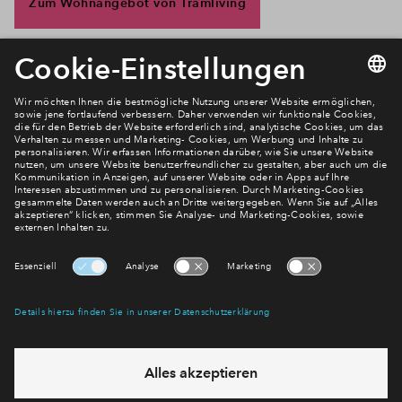
Zum Wohnangebot von Tramliving
Newsletter Anmeldung
Verpassen Sie zu diesem Wohnprojekt keine Neuigkeiten
mehr! Wir halten Sie auf dem Laufenden – mit unserem
regelmäßig erscheinenden Newsletter informieren wir Sie
über den Stand dieses und weiterer Neubauprojekte.
E-Mail-Adresse
Abonnieren
Möchten Sie wissen, was wir mit Ihren Daten machen? Klicken Sie hier
für unsere
Datenschutzerklärung
.
Sie haben eine Frage? Dann rufen Sie uns gerne an (
+49 69