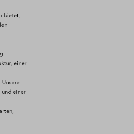
n bietet,
len
ng
ktur, einer
.
Unsere
 und einer
arten,