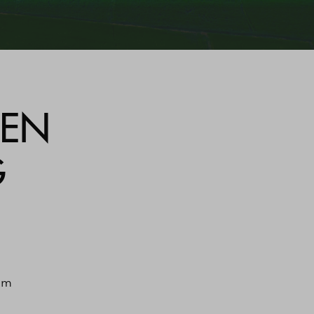
GEN
G
am