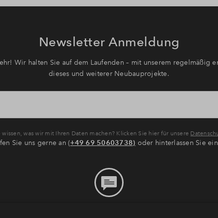
Newsletter Anmeldung
hr! Wir halten Sie auf dem Laufenden – mit unserem regelmäßig er
dieses und weiterer Neubauprojekte.
wissen, was wir mit Ihren Daten machen? Klicken Sie hier für unsere
Datenschu
fen Sie uns gerne an (
+49 69 50603738)
oder hinterlassen Sie ei
Bitte hinterlassen Sie eine