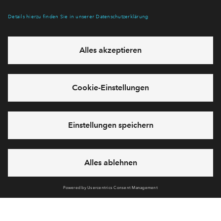
Verpassen Sie zu diesem Wohnprojekt keine Neuigkeiten
mehr! Wir halten Sie auf dem Laufenden – mit unserem
regelmäßig erscheinenden Newsletter informieren wir Sie
über den Stand dieses und weiterer Neubauprojekte.
E-Mail-Adresse
Abonnieren
Möchten Sie wissen, was wir mit Ihren Daten machen? Klicken Sie hier
für unsere
Datenschutzerklärung
.
Sie haben eine Frage? Dann rufen Sie uns gerne an (
+49 69
50603738)
oder hinterlassen Sie eine Nachricht über das
Formular: